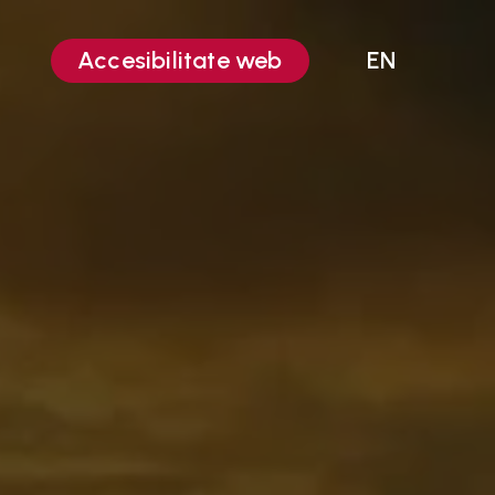
Accesibilitate web
EN
Editare video
Animații 2D
UI-UX Design