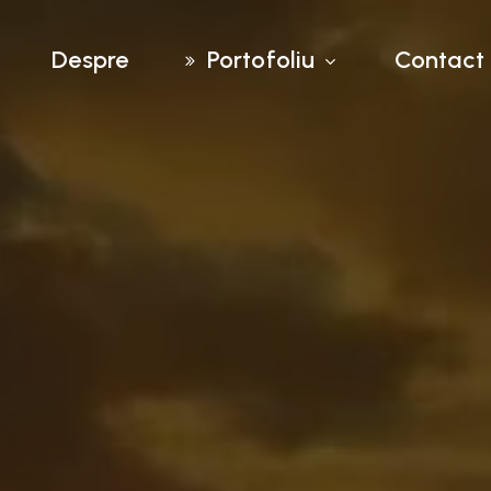
Despre
Portofoliu
Contact
Materiale de
marketing
Design website
Logo design