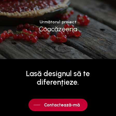
Următorul proiect
Coacăzeeria
Lasă
designul
să
te
diferențieze.
Contactează-mă