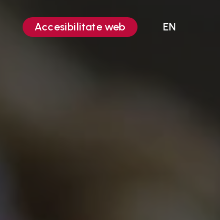
Accesibilitate web
EN
Editare video
Animații 2D
UI-UX Design