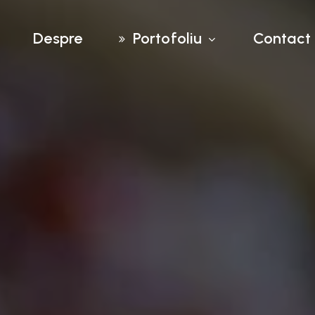
Despre
Portofoliu
Contact
Materiale de
marketing
Design website
Logo design