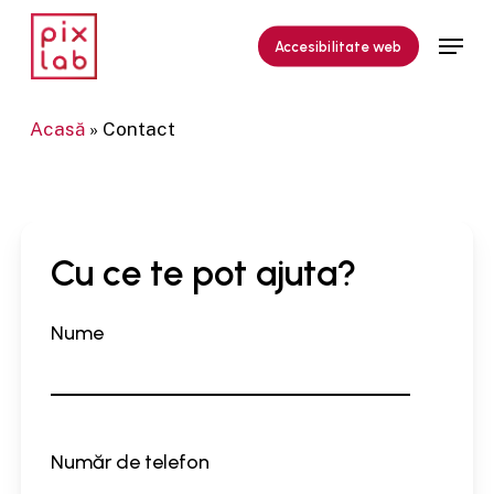
Skip
Meniu
to
Accesibilitate web
main
content
Acasă
»
Contact
Cu
ce
te
pot
ajuta?
Nume
Număr de telefon