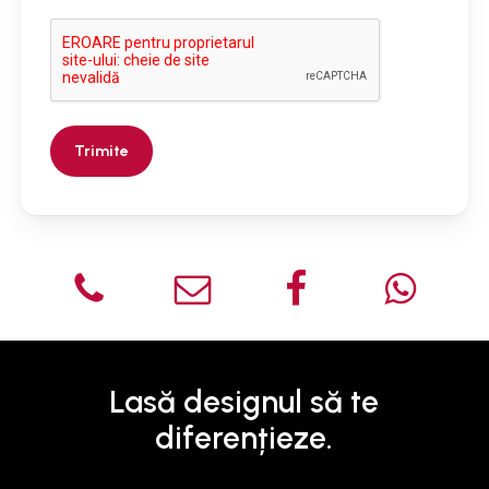
Lasă
designul
să
te
diferențieze.