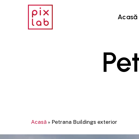
Skip
to
Acasă
main
content
Pe
Acasă
»
Petrana Buildings exterior