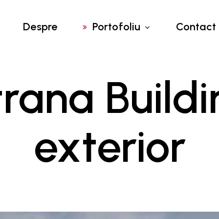
Despre
Portofoliu
Contact
trana Buildi
Materiale de
marketing
Design website
exterior
Logo design