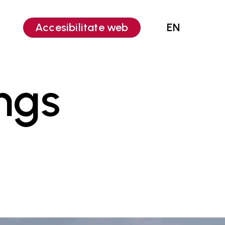
Accesibilitate web
EN
ngs
Editare video
Animații 2D
UI-UX Design